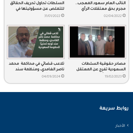
النائب العام سعود المعجب..
السلطات تحاول تحريف الحقائق
مجرم بحق معتقلات الرأي
للتملص عن مسؤوليتها في
التجسس
31/01/2022
02/04/2022
مصادر حقوقية السلطات
تلاعب قضائي في محاكمة محمد
السعودية تفرج عن المعتقل
ناصر الغامدي، ومنظمة سند
الأردني محمد أسعد
توجه تحذيرًا للحكومة السعودية
04/09/2024
19/02/2023
روابط سريعة
الأخبار