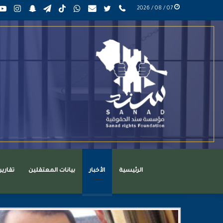
phone
تويتر
mail
واتساب
TikTok
تيلقرام
سناب
انست
07 / 08 / 2026
عربي
تشات
الرئيسية
الأخبار
بيانات المعتقلين
تقاري