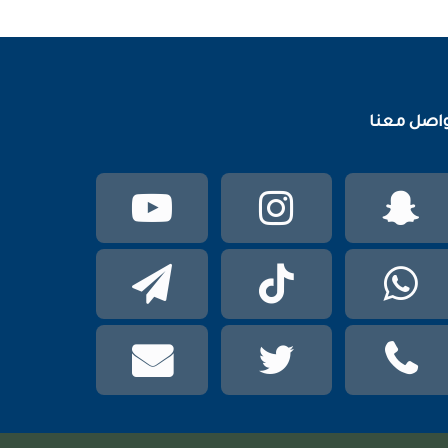
اصل معنا
سناب
انستقرام
يوتيوب
تشات
واتساب
TikTok
تيلقرام
phone
تويتر
mail
عربي