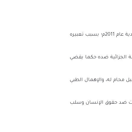
يكابد الصحفي نذير الماجد معاناة الحبس التعسفي منذ اعتقاله من قبل السلطة السعودية عام 2011م؛ بسبب تعبيره
ى يناير 2017م، حيث أصدرت المحكمة الجزائية ضده حكما يقضي
 محام له، والإهمال الطبي
ات ضد حقوق الإنسان وسلب