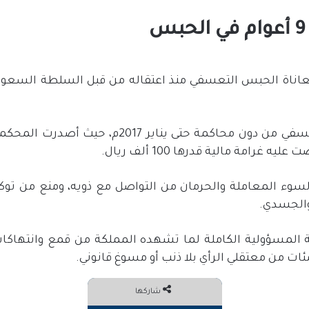
وبقي الماجد في الحبس التعسفي من دون محاكمة حت
وء المعاملة والحرمان من التواصل مع ذويه، ومنع من توكيل
والجسدي.
المسؤولية الكاملة لما تشهده المملكة من قمع وانتهاك
ئات من معتقلي الرأي بلا ذنب أو مسوغ قانوني.
شاركها
فيسبوك
تويتر
مشاركة عبر البريد
طباعة