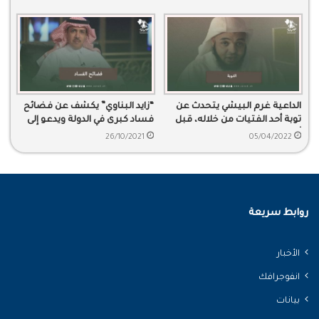
الداعية غرم البيشي يتحدث عن
“زايد البناوي” يكشف عن فضائح
توبة أحد الفتيات من خلاله، قبل
فساد كبرى في الدولة ويدعو إلى
أن تفارق الحياة
فتح تحقيق لمحاسبة المتورطين
26/10/2021
05/04/2022
روابط سريعة
الأخبار
انفوجرافك
بيانات