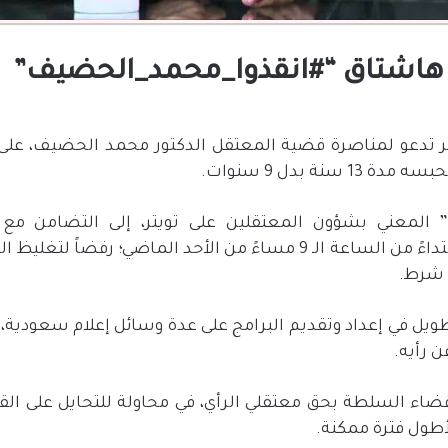
 هاشتاق “#انقذوا_محمد_الحضيف”
تدعو لمناصرة قضية المعتقل الدكتور محمد الحضيف، على 
سنة بدل 9 سنوات.
 المعني بشؤون المعتقلين على تويتر، إلى التضامن مع
“، ابتداءً من الساعة الـ 9 مساءً من الأحد الماضي؛ رفض
 شرط.
طويل في إعداد وتقديم البرامج على عدة وسائل إعلام سعودية،
ضاء السلطة بحق معتقلي الرأي، في محاولة للتحايل على القان
طول فترة ممكنة.