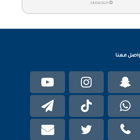
24/04/2021
اصل معنا
سناب
انستقرام
يوتيوب
تشات
واتساب
TikTok
تيلقرام
phone
تويتر
mail