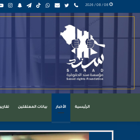
phone
تويتر
mail
واتساب
TikTok
تيلقرام
سناب
انست
08 / 08 / 2026
عربي
تشات
الرئيسية
الأخبار
بيانات المعتقلين
تقاري