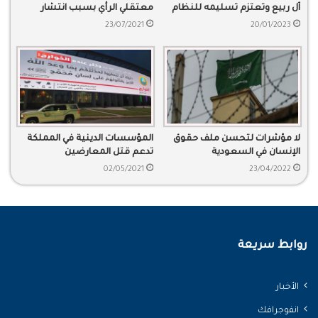
آل ربيع وتعتزم تسليمه للنظام
معتقلي الرأي بسبب انتشار
السعودي
الوباء
23/07/2021
20/01/2023
لا مؤشرات لتحسن ملف حقوق
المؤسسات الدينية في المملكة
الإنسان في السعودية
تدعم قتل المعارضين
02/05/2021
23/04/2022
روابط سريعة
الأخبار
انفوجرافك