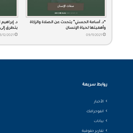
“د. أسامة الحسني” يتحدث عن الصلاة والزكاة
د. إبراهيم
وأهميتها لحياة الإنسان
يتطرق إلى
لزوجته، و
8/12/2021
09/11/2021
روابط سريعة
الأخبار
انفوجرافك
بيانات
تقارير حقوقية