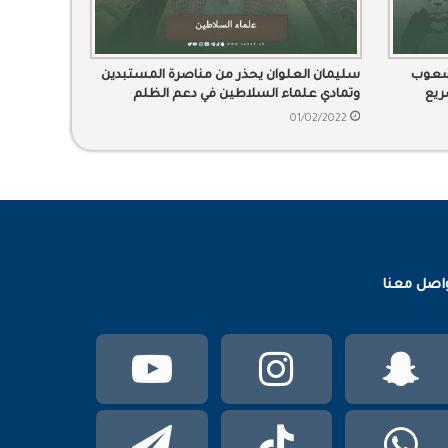
لشعوب
سليمان العلوان يحذر من مناصرة المستبدين
ريع
وتمادي علماء السلاطين في دعم الظلم
01/02/2022
اصل معنا
سناب
انستقرام
يوتيوب
تشات
واتساب
TikTok
تيلقرام