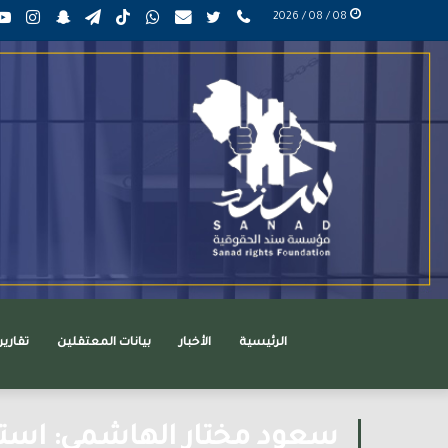
phone
تويتر
mail
واتساب
TikTok
تيلقرام
سناب
انست
08 / 08 / 2026
عربي
تشات
الرئيسية
الأخبار
بيانات المعتقلين
تقاري
سعود مختار الهاشمي: استبد