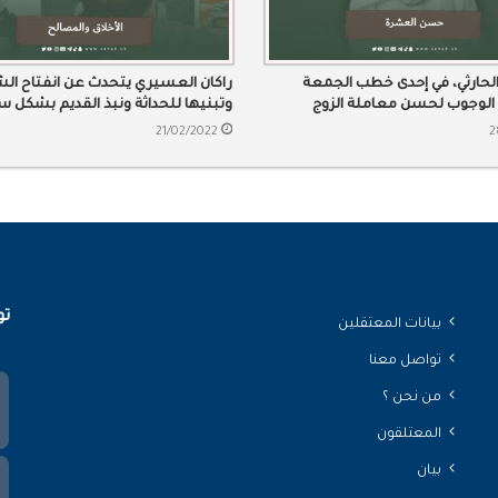
 الحارثي، في إحدى خطب الجمعة
راكان العسيري يتحدث عن انفتاح ا
 الوجوب لحسن معاملة الزوج
وتبنيها للحداثة ونبذ القديم بشكل س
حسن عشرتها.
21/02/2022
2
تو
بيانات المعتقلين
تواصل معنا
من نحن ؟
المعتلقون
بيان