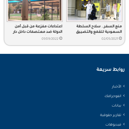
منع السفر.. سلاح السلطة
اعتداءات مفزعة من قبل أمن
السعودية للقمع والتضييق
الدولة ضد معتصمات داخل دار
للفتيات الأيتام
01/09/2022
02/05/2021
روابط سريعة
الأخبار
انفوجرافك
بيانات
تقارير حقوقية
فيديوهات