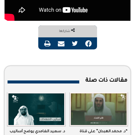
شاركها
فيسبوك
تويتر
مشاركة عبر البريد
طباعة
مقالات ذات صلة
“د. محمد الهبدان” على قناة
د. سعيد الغامدي يوضح أساليب