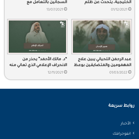
الخليجية، يتحدث عن ظلم
السجانين بالتعامل مع
القضاء، ويحذر من ضياع العدالة
المعتقلين
13/07/2021
01/12/2021
وسلب الحقوق.
عبد الرحمن اللحياني يبين علاج
“د. مالك الأحمد” يحذر من
المهمومين والمتضايقين بوعظ
الانحراف الإعلامي الذي تعاني منه
بسيط
وسائل الإعلام.
12/11/2021
01/03/2022
روابط سريعة
الأخبار
انفوجرافك