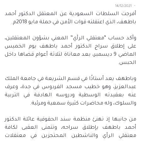
14/12/2021
أفرجت السلطات السعودية عن المعتقل الدكتور أحمد
باطهف، الذي اعتقلته قوات الأمن في حملة مايو 2018م.
وأكد حساب “معتقلي الرأي” المعني بشؤون المعتقلين،
على إطلاق سراح الدكتور أحمد باطهف يوم الخميس
الماضي 9 ديسمبر، بعد معاناة لثلاثة أعوام قضاها داخل
الحبس.
وباطهف يعد أستاذًا في قسم الشريعة في جامعة الملك
عبدالعزيز، وهو خطيب مسجد الفردوس في جدة، وعرف
عنه بعقيدته الوسطية ودروسه الهادفة في التربية
والسلوك، وله محاضرات كثيرة سمعية ومرئية.
من جانبها إذ تهنئ منظمة سند الحقوقية عائلة الدكتور
أحمد باطهف بإطلاق سراحه، وتتمنى العقبى لكافة
معتقلي الرأي والناشطين المحتجزين في معتقلات