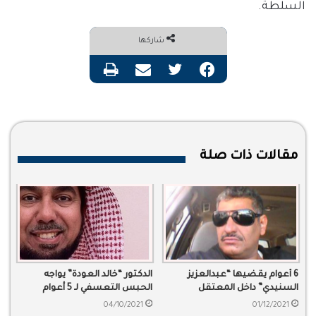
السلطة.
شاركها
فيسبوك
تويتر
مشاركة عبر البريد
طباعة
مقالات ذات صلة
الدكتور “خالد العودة” يواجه
6 أعوام يقضيها “عبدالعزيز
الحبس التعسفي لـ 5 أعوام
السنيدي” داخل المعتقل
04/10/2021
01/12/2021