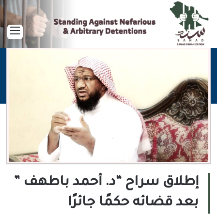
القا
إطلاق سراح “د. أحمد باطهف ”
بعد قضائه حكمًا جائرًا