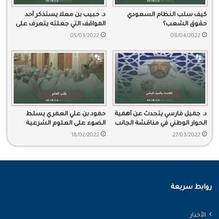
كيف سلب النظام السعودي
د. حبيب بن معلا يستذكر أحد
حقوق الشعب؟
المواقف التي جعلته يتعرف على
الحواجز الوهمية التي يتوقف
05/03/2022
08/04/2022
الإنسان عندها
د. جميل فارسي يتحدث عن أهمية
حمود بن علي العمري يسلط
الحوار الوطني في مناقشة الجانب
الضوء على العلوم الشرعية
الاقتصادي للبلد
والعلوم الآخرة
18/02/2022
27/03/2022
روابط سريعة
الأخبار