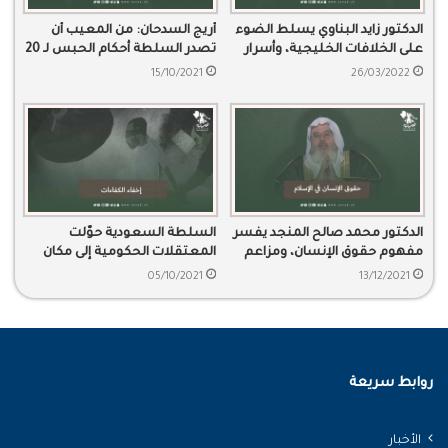
الدكتور زايد البناوي يسلط الضوء
أريج السدحان: من المعيب أن
على الخلافات الخليجية، وأسرار
تصدر السلطة أحكام الحبس لـ 20
تلك الخلافات
عاما بحق عبد الرحمن بسبب
15/10/2021
26/03/2022
تغريدات.
الدكتور محمد صالح المنجد يفسر
السلطة السعودية حوّلت
مفهوم حقوق الإنسان، ومزاعم
المعتقلات الحكومية إلى مكان
المجتمع الدولي في صون الحقوق
لزج الكفاءات الوطنية
05/10/2021
13/12/2021
روابط سريعة
الأخبار