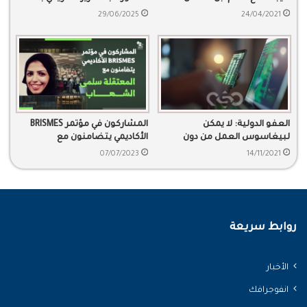
سنوات من الاعتقال التعسفي
29/06/2025
24/04/2021
العفو الدولية: لا يمكن
المشاركون في مؤتمر BRISMES
لبيغاسوس العمل من دون
الأكاديمي يتضامنون مع
انتهاك حقوق الإنسان
المعتقلة سلمى الشهاب
07/07/2023
14/11/2021
روابط سريعة
الأخبار
انفوجرافك