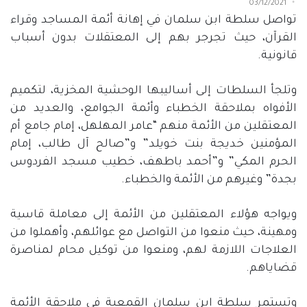
03/12/2021
تواصل سلطة ابن سلمان في إهانة أئمة المساجد وقراء
القرآن، حيث تجرجر بهم إلى المعتقلات بدون أسباب
قانونية.
وتلجأ السلطات إلى أساليبها الوحشية المخزية، لتكميم
الأفواه بملاحقة الخطباء وأئمة الجوامع، والعديد من
المعتقلين من الأئمة منهم “عامر المهلهل، إمام جامع أم
المؤمنين خديجة بنت خويلد” و”صالح آل طالب، إمام
الحرم المكي” و”أحمد باطهف، خطيب مسجد الفردوس
بجدة” وغيرهم من الأئمة والخطباء.
ويواجه هؤلاء المعتقلين من الأئمة إلى معاملة قاسية
ومهينة، حيث منعوا من التواصل مع عوائلهم، وأهملوا من
العلاجات اللازمة لهم، ومنعوا من توكيل محام لمناصرة
قضاياهم.
وتستمر سلطة ابن سلمان القمعية في ملاحقة الأئمة