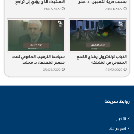
بسبب حرية التعبير.. د. عمر
الاستبداد الذي يؤدي إلى تراجع
المقبل يقاسي ألم الاعتقال
الوعي، وتبعاته على أوضاع البلاد
09/02/2022
28/03/2022
الذباب الإلكتروني يغذي القمع
سياسة الترهيب الحكومي تهدد
الحكومي في المملكة
مصير المعتقل د. محمد
الخضري
05/03/2022
06/12/2022
روابط سريعة
الأخبار
انفوجرافك