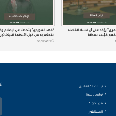
مري” يؤكد على أن فساد القضاء
“فهد الغويدي” يتحدث عن الإعلام وك
مع غيّبت العدالة
التحكم به من قبل الأنظمة الديكتاتور
وتوجيهه لصالحها
06/11/2021
تو
بيانات المعتقلين
تواصل معنا
من نحن ؟
المعتلقون