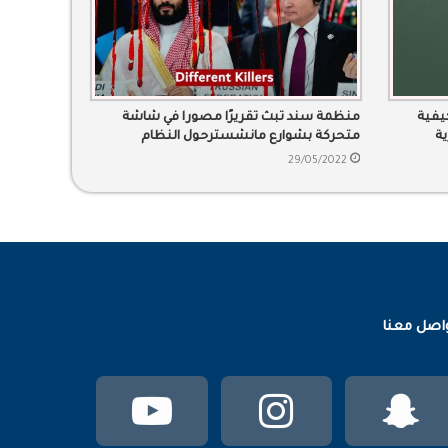
يفية
منظمة سند تبث تقريرًا مصورا في شاشة
ية
متحركة بشوارع مانشسترحول النظام
الديكتاتوري
29/05/2022
اصل معنا
سناب
انستقرام
يوتيوب