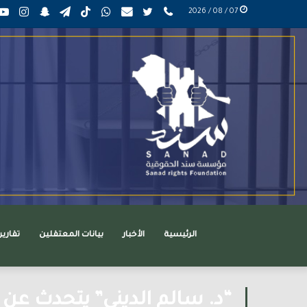
phone
تويتر
mail
واتساب
TikTok
تيلقرام
سناب
انست
07 / 08 / 2026
عربي
تشات
الرئيسية
الأخبار
بيانات المعتقلين
تقاري
“د. سالم الديني” يتحدث عن