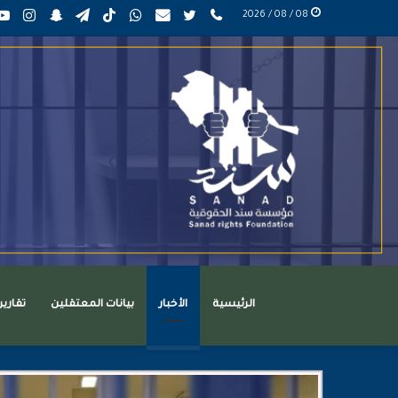
phone
تويتر
mail
واتساب
TikTok
تيلقرام
سناب
انست
08 / 08 / 2026
عربي
تشات
الرئيسية
الأخبار
بيانات المعتقلين
تقاري