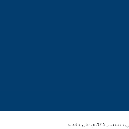
تواصل السلطات في حبس إسراء الغمغام، منذ أن اعتقلتها هي وزوجها موسى الهاشم في ديسمبر 2015م، على خلفية