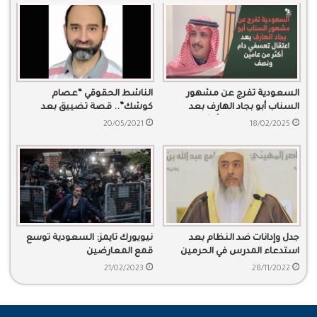
السعودية تفرج عن مشهور
الناشط الحقوقي “عصام
السناب أبو بجاد الهارف بعد
كوشك”.. قصة تضييق بعد
اعتقال تعسفي دام أكثر من
الحبس
20/05/2021
18/02/2025
عامين ونصف
جدل وإدانات ضد النظام بعد
نيويورك تايمز: السعودية توسع
استدعاء المدرس في الحرمين
قمع المعارضين
صالح العصيمي
21/02/2023
28/11/2022