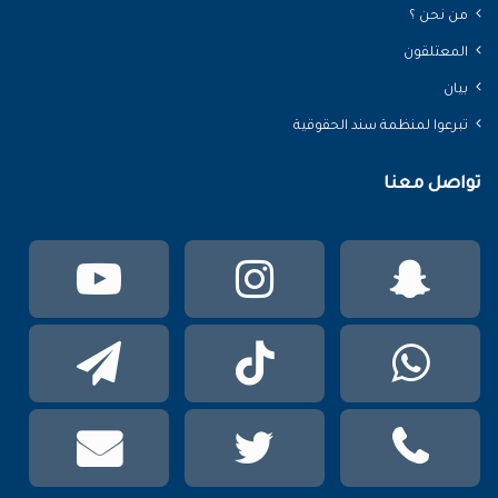
من نحن ؟
المعتلقون
بيان
تبرعوا لمنظمة سند الحقوقية
تواصل معنا
سناب
انستقرام
يوتي
تشات
واتساب
TikTok
تيلقر
phone
تويتر
mail