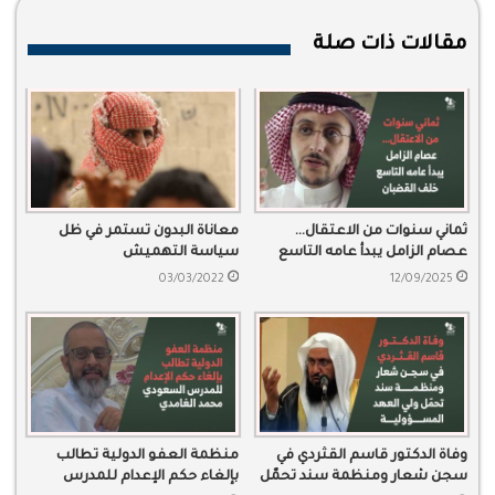
مقالات ذات صلة
ثماني سنوات من الاعتقال…
معاناة البدون تستمر في ظل
عصام الزامل يبدأ عامه التاسع
سياسة التهميش
خلف القضبان
03/03/2022
12/09/2025
وفاة الدكتور قاسم القثردي في
منظمة العفو الدولية تطالب
سجن شعار ومنظمة سند تحمّل
بإلغاء حكم الإعدام للمدرس