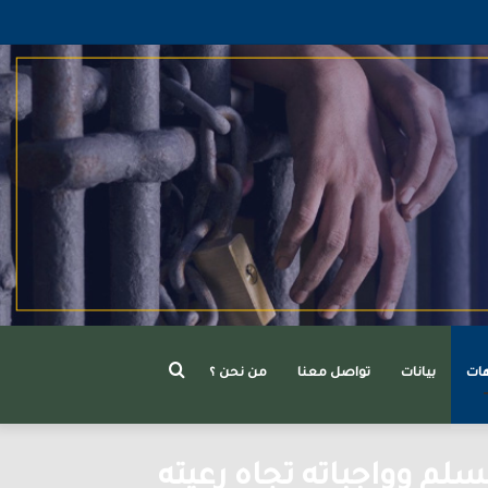
بحث
هات
بيانات
تواصل معنا
من نحن ؟
م وواجباته تجاه رعيته
عن