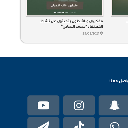
.
مفكرون وناشطون يتحدثون عن نشاط
المعتقل “محمد البجادي”
29/09/2021
اصل معنا
سناب
انستقرام
يوتيوب
تشات
واتساب
TikTok
تيلقرام