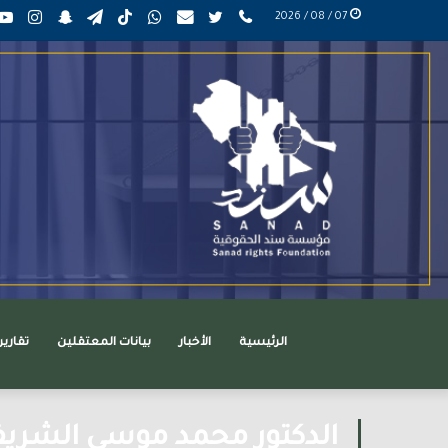
phone
تويتر
mail
واتساب
TikTok
تيلقرام
سناب
انست
07 / 08 / 2026
عربي
تشات
الرئيسية
الأخبار
بيانات المعتقلين
تقاري
الدكتور محمد موسى الشريف