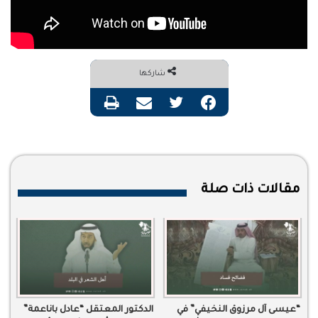
شاركها
فيسبوك
تويتر
مشاركة عبر البريد
طباعة
مقالات ذات صلة
“عيسى آل مرزوق النخيفي” في
الدكتور المعتقل “عادل باناعمة”