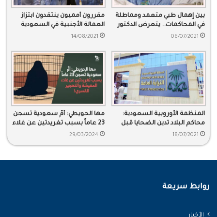
بين إهمال طبي متعمد ومماطلة
مقررون أمميون ينتقدون ابتزاز
في المحاكمات.. يتعرض الدكتور
العمالة الأجنبية في السعودية
سفر الحوالي للموت البطيء
14/08/2021
06/07/2021
المنظمة الأوروبية السعودية:
مها الحويطي: أمٌّ سعودية تُسجن
محاكم البلاد تدين الضحايا قبل
23 عاماً بسبب تغريدتين عن غلاء
جلسات المحاكمات
المعيشة والتهجير القسري
29/03/2024
18/07/2021
روابط سريعة
الأخبار