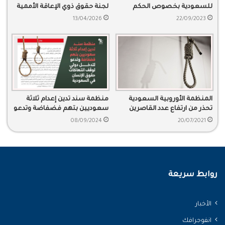
للسعودية بخصوص الحكم
لجنة حقوق ذوي الإعاقة الأممية
بإعدام محمد ناصر الغامدي
في قضية د. سفر الحوالي و د.
13/04/2026
22/09/2023
سلمان العودة
المنظمة الأوروبية السعودية
منظمة سند تدين إعدام ثلاثة
تحذر من ارتفاع عدد القاصرين
سعوديين بتهم فضفاضة وتدعو
المهددين بالإعدام
لتدخل دولي لوقف انتهاكات حقوق
08/09/2024
20/07/2021
الإنسان في السعودية
روابط سريعة
الأخبار
انفوجرافك