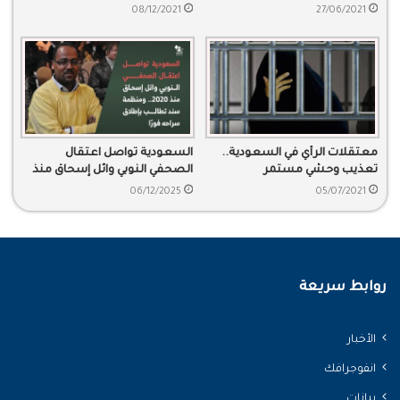
المهاجرين الأثيوبيين
08/12/2021
27/06/2021
معتقلات الرأي في السعودية..
السعودية تواصل اعتقال
تعذيب وحشي مستمر
الصحفي النوبي وائل إسحاق منذ
2020.. ومنظمة سند تطالب
06/12/2025
05/07/2021
بإطلاق سراحه فورًا
روابط سريعة
الأخبار
انفوجرافك
بيانات