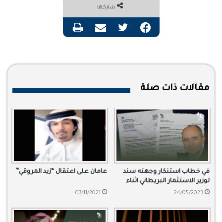
شاركها
فيسبوك
تويتر
مشاركة عبر البريد
طباعة
مقالات ذات صلة
في خطاب استنكار وجهته سند
عامان على اعتقال “زيد المروقي”
لوزير الاستثمار البريطاني اثناء
زيارته للسعودية لا ينبغي دعم
07/11/2021
24/05/2023
الحكومات المستبدة تحت ذريعة
التعاون الاقتصادي