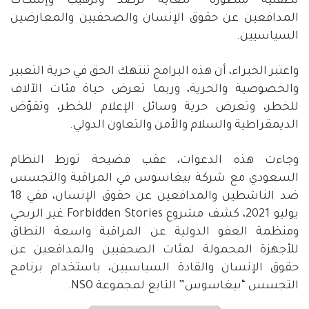
تطفلية متطورة” للغاية لرصد وترهيب وإسكات
المدافعين عن حقوق الإنسان والصحفيين والمعارضين
السياسيين.
واعتبر الخبراء، أن هذه البرامج تنتهك الحق في حرية التعبير
والخصوصية والحرية، وربما تعرض حياة مئات الآلاف
للخطر، وتعرض حرية وسائل الإعلام للخطر، وتقوّض
الديمقراطية والسلام والأمن والتعاون الدولي.
وجاءت هذه الدعوات، عقب فضيحة تورط النظام
السعودي مع شركة بيغاسوس في المراقبة والتجسس
ضد الناشطين والمدافعين عن حقوق الإنسان، ففي 18
يوليو 2021، كشف مشروع Forbidden Stories غير الربحي
ومنظمة العفو الدولية عن المراقبة واسعة النطاق
للأجهزة المحمولة لمئات الصحفيين والمدافعين عن
حقوق الإنسان والقادة السياسيين، باستخدام برنامج
التجسس “بيغاسوس” التابع لمجموعة NSO.