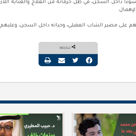
وءا داخل السجن، في ظل حرمانه من العلاج والعناية اللازم
إهمال.
م على مصير الشاب العقيلي، وحياته داخل السجن، وعليهم أ
شاركها
فيسبوك
تويتر
مشاركة عبر البريد
طباعة