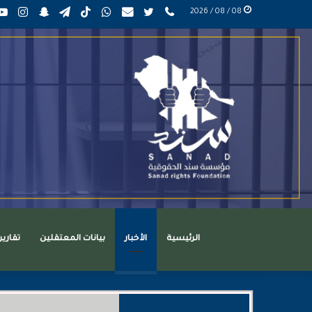
phone
تويتر
mail
واتساب
TikTok
تيلقرام
سناب
انست
08 / 08 / 2026
عربي
تشات
الرئيسية
الأخبار
بيانات المعتقلين
تقاري