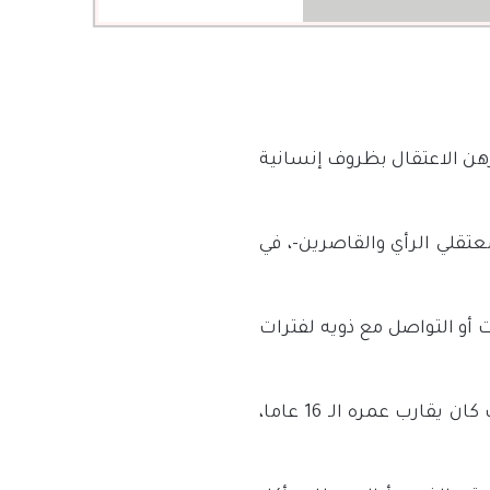
هن الاعتقال بظروف إنسانية
تقلي الرأي والقاصرين-، في
ت أو التواصل مع ذويه لفترات
واعتقل أمن الدولة الشاب القاصر “جواد” من على مقاعد الدراسة في الثاني المتوسط حيث كان يقارب عمره الـ 16 عاما،