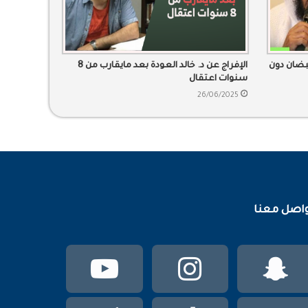
بضان دون
الإفراج عن د. خالد العودة بعد مايقارب من 8
سنوات اعتقال
26/06/2025
اصل معنا
سناب
انستقرام
يوتيوب