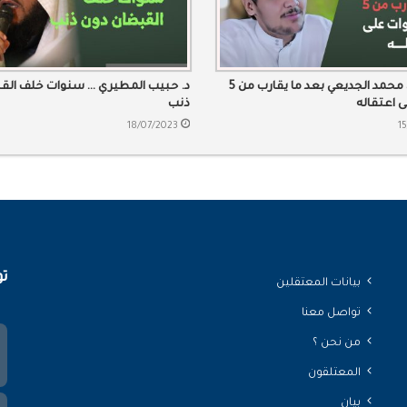
الإفراج عن محمد الجديعي بعد ما يقارب من 5
د. حبيب المطيري … سنوات خلف الق
 اعتقاله
ذنب
18/07/2023
1
تو
بيانات المعتقلين
تواصل معنا
من نحن ؟
المعتلقون
بيان