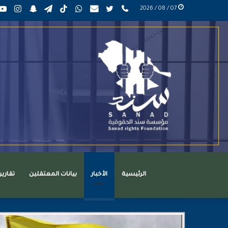
phone
تويتر
mail
واتساب
TikTok
تيلقرام
سناب
انست
07 / 08 / 2026
عربي
تشات
الرئيسية
الأخبار
بيانات المعتقلين
تقاري