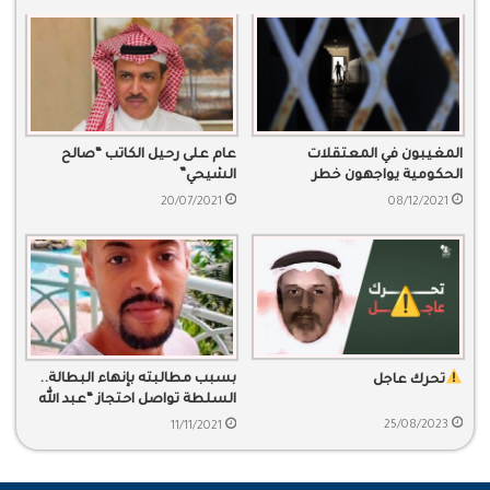
المغيبون في المعتقلات
عام على رحيل الكاتب “صالح
الحكومية يواجهون خطر
الشيحي”
الانتهاكات باستمرار
20/07/2021
08/12/2021
بسبب مطالبته بإنهاء البطالة..
تحرك عاجل
السلطة تواصل احتجاز “عبد الله
جيلان”
25/08/2023
11/11/2021