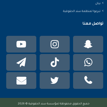
بيان
تبرعوا لمنظمة سند الحقوقية
تواصل معنا
سناب
انستقرام
يوتي
تشات
واتساب
TikTok
تيلقر
phone
تويتر
mail
عربي
جميع الحقوق محفوظة لمؤسسة سند الحقوقية © 2026