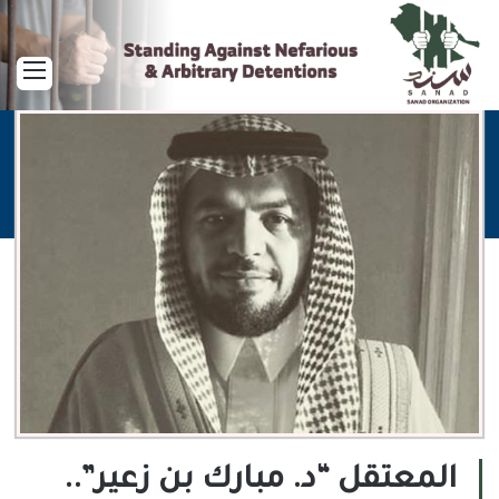
القا
المعتقل “د. مبارك بن زعير”..