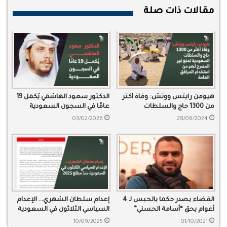
مقالات ذات صلة
هيومن رايتس ووتش: وفاة أكثر
الدكتور سعود الهاشمي يُكمل 19
من 1300 حاج والسلطات
عامًا في السجون السعودية
السعودية تمنع غير المصرح لهم
03/02/2026
28/06/2024
من استخدام المرافق العامة
القضاء يصدر حكما بالحبس لـ 4
إعدام سلطان الشهري… الإعدام
أعوام بحق “أسامة الحسني”
السياسي الثلاثون في السعودية
منذ مطلع 2025
10/09/2025
01/10/2021