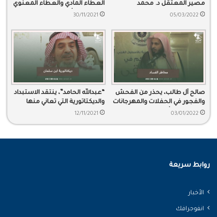
مصير المعتقل د. محمد
العطاء المادي والعطاء المعنوي
الخضري
ويشرح عن أهميتها والفرق
30/11/2021
05/03/2022
بينهما.
صالح آل طالب، يحذر من الفحش
“عبدالله الحامد”، ينتقد الاستبداد
والفجور في الحفلات والمهرجانات
والديكتاتورية التي تعاني منها
التي تقام في أرض الحرمين
السلطة في البلاد.
12/11/2021
03/01/2022
روابط سريعة
الأخبار
انفوجرافك