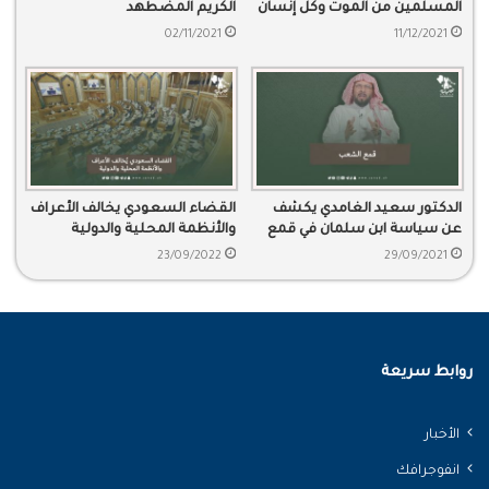
المسلمين من الموت وكل إنسان
الكريم المضطهد
له ساعة مكتوبة سيموت فيها.
02/11/2021
11/12/2021
الدكتور سعيد الغامدي يكشف
القضاء السعودي يخالف الأعراف
عن سياسة ابن سلمان في قمع
والأنظمة المحلية والدولية
الوطنيين والدعاة والمفكرين في
23/09/2022
29/09/2021
بلادنا،
روابط سريعة
الأخبار
انفوجرافك