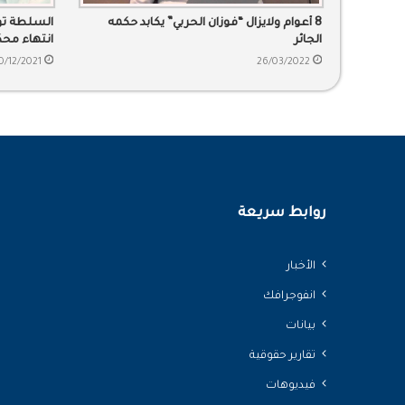
8 أعوام ولايزال “فوزان الحربي” يكابد حكمه
السلطة تو
الجائر
انتهاء مح
0/12/2021
26/03/2022
روابط سريعة
الأخبار
انفوجرافك
بيانات
تقارير حقوقية
فيديوهات