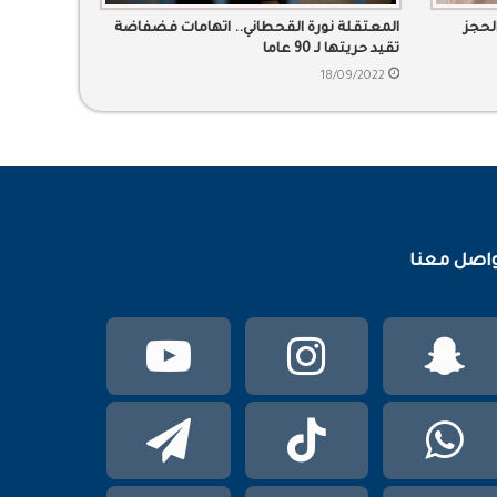
الحجز
المعتقلة نورة القحطاني.. اتهامات فضفاضة
تقيد حريتها لـ 90 عاما
18/09/2022
اصل معنا
سناب
انستقرام
يوتيوب
تشات
واتساب
TikTok
تيلقرام