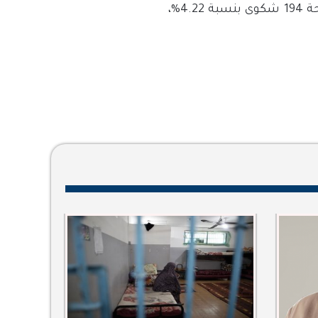
وتابعت الهيئة، أن الشكاوى في جانب الرعاية الاجتماعية 208 شكاوى بنسبة 4.53%، والصحة 194 شكوى بنسبة 4.22%،