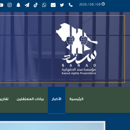
phone
تويتر
mail
واتساب
TikTok
تيلقرام
سناب
انست
08 / 08 / 2026
عربي
تشات
الرئيسية
الأخبار
بيانات المعتقلين
تقاري