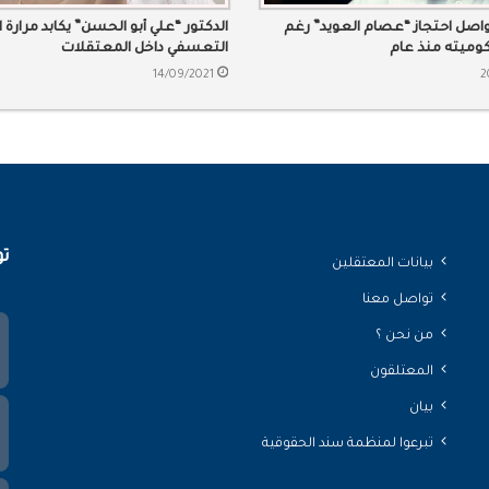
اصل احتجاز “عصام العويد” رغم
الدكتور “علي أبو الحسن” يكابد مرارة 
كوميته منذ عام
التعسفي داخل المعتقلات
14/09/2021
2
تو
بيانات المعتقلين
تواصل معنا
من نحن ؟
المعتلقون
بيان
تبرعوا لمنظمة سند الحقوقية