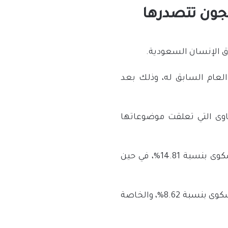
جون تتصدرها
 الإنسان السعودية.
اع نسبة الشكاوى التي تلقتها خلال عام 2020م، بنسبة 9% عن العام السابق له، وذلك بعد
45 شكوى خلال 2020م، إذ بلغ عدد الشكاوى التي تعلقت موضوعاتها
وبيّنت أن الشكاوى التي كانت متصلة بقضايا الحماية من الإيذاء للنساء والأطفال 680 شكوى بنسبة 14.81%، في حين
كما وتلقت الهيئة عددًا من الشكاوى في الموضوعات المتصلة باللجوء للقضاء بلغت 396 شكوى بنسبة 8.62%، والخاصة