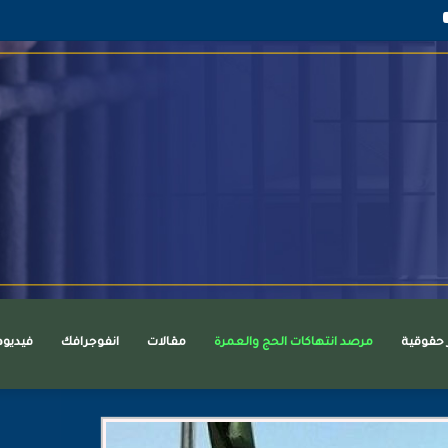
قرام
يوتيوب
ر حقوقية
مرصد انتهاكات الحج والعمرة
مقالات
انفوجرافك
فيديو