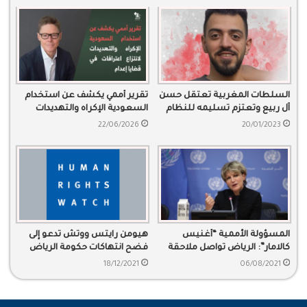
السلطات المغربية تعتقل حسن
تقرير أممي يكشف عن استخدام
آل ربيع وتعتزم تسليمه للنظام
السعودية الإكراه والتهديدات
السعودي
لانتزاع اعترافات في قضايا إعدام
22/06/2026
20/01/2023
المسؤولة الأممية “أغنيس
هيومن رايتس ووتش تدعو إلى
كالامار”: الرياض تواصل ملاحقة
فضح انتهاكات حكومة الرياض
معارضيها في الخارج
في المهرجانات
18/12/2021
06/08/2021