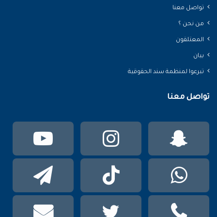
تواصل معنا
من نحن ؟
المعتلقون
بيان
تبرعوا لمنظمة سند الحقوقية
تواصل معنا
سناب
انستقرام
يوتي
تشات
واتساب
TikTok
تيلقر
phone
تويتر
mail