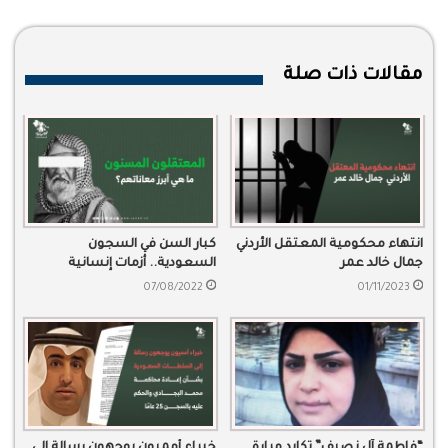
مقالات ذات صلة
انتهاء محكومية المعتقل الأردني
كبار السن في السجون
جمال خالد عمر
السعودية.. أزمات إنسانية
وتجاهل حكومي
07/08/2022
01/11/2023