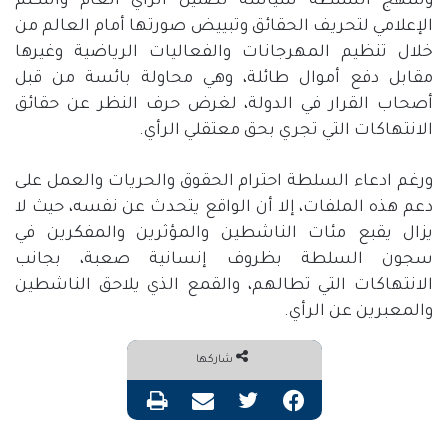
وتنتهج السلطة سياسة تضليل الرأي العام والتكتم
الإعلامي لتحريف الحقائق وتبييض صورتها أمام العالم من
خلال تنظيم المهرجانات والفعاليات الرياضية وغيرها
مقابل دفع أموال طائلة، وهي محاولة بائسة من قبل
أصحاب القرار في الدولة، لغرض حرف النظر عن حقائق
الانتهاكات التي تجري بحق معتقلي الرأي.
ورغم ادعاء السلطة احترام الحقوق والحريات والعمل على
دعم هذه الملفات، إلا أن الواقع يتحدث عن نفسه، حيث لا
يزال يقبع مئات الناشطين والمؤثرين والمفكرين في
سجون السلطة بظروف إنسانية صعبة، بجانب
الانتهاكات التي تطالهم، والقمع الذي يلاحق الناشطين
والمعبرين عن الرأي.
شاركها
فيسبوك
تويتر
مشاركة عبر البريد
طباعة