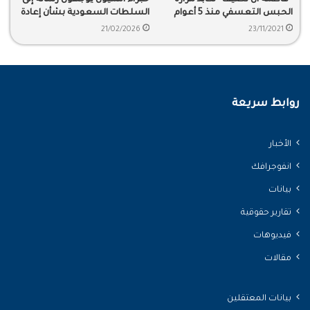
“فاطمة آل نصيف” تكابد مرارة
خبراء أمميون يوجهون رسالة إلى
الحبس التعسفي منذ 5 أعوام
السلطات السعودية بشأن إعادة
محاكمة محمد البجادي والحكم
21/02/2026
23/11/2021
عليه بالسجن 25 عامًا
روابط سريعة
الأخبار
انفوجرافك
بيانات
تقارير حقوقية
فيديوهات
مقالات
بيانات المعتقلين