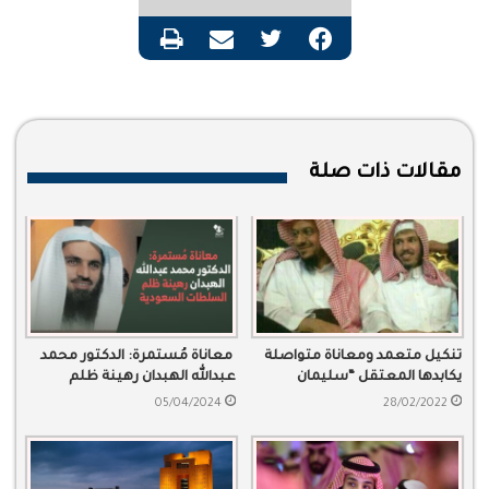
فيسبوك
تويتر
مشاركة عبر البريد
طباعة
مقالات ذات صلة
تنكيل متعمد ومعاناة متواصلة
معاناة مُستمرة: الدكتور محمد
يكابدها المعتقل “سليمان
عبدالله الهبدان رهينة ظلم
العلوان”
السلطات السعودية
05/04/2024
28/02/2022