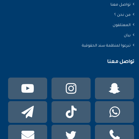
تواصل معنا
من نحن ؟
المعتلقون
بيان
تبرعوا لمنظمة سند الحقوقية
تواصل معنا
سناب
انستقرام
يوتي
تشات
واتساب
TikTok
تيلقر
phone
تويتر
mail