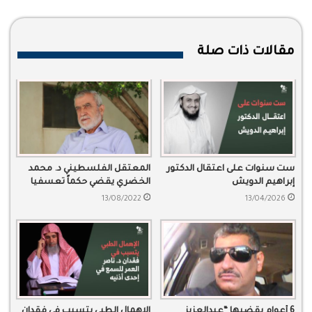
مقالات ذات صلة
ست سنوات على اعتقال الدكتور
المعتقل الفلسطيني د. محمد
إبراهيم الدويش
الخضري يقضي حكماً تعسفيا
لمدة 15 عاما في سجون المملكة
13/08/2022
13/04/2026
6 أعوام يقضيها “عبدالعزيز
الإهمال الطبي يتسبب في فقدان