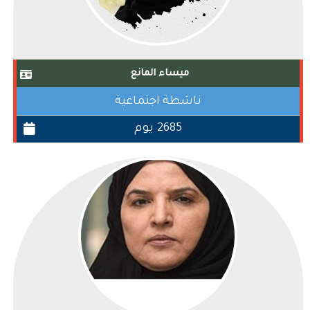
ميساء المانع
ناشطة اجتماعية
2685 يوم