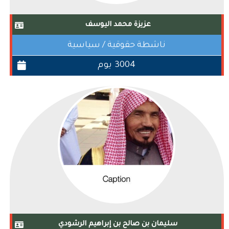
عزيزة محمد اليوسف
ناشطة حقوقية / سياسية
3004 يوم
سليمان بن صالح بن إبراهيم الرشودي