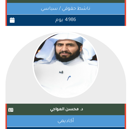
ناشط حقوقي / سياسي
4986 يوم
د. محسن العواجي
أكاديمي