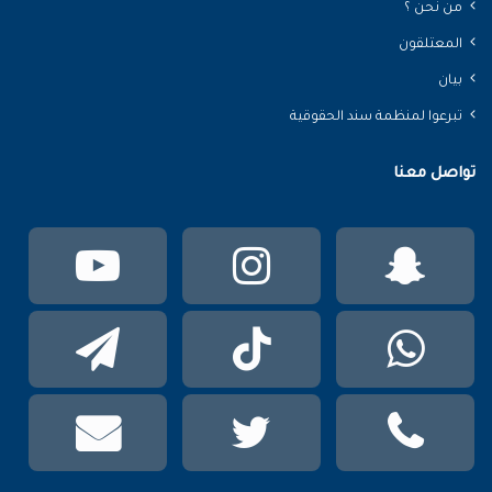
من نحن ؟
المعتلقون
بيان
تبرعوا لمنظمة سند الحقوقية
تواصل معنا
سناب
انستقرام
يوتي
تشات
واتساب
TikTok
تيلقر
phone
تويتر
mail